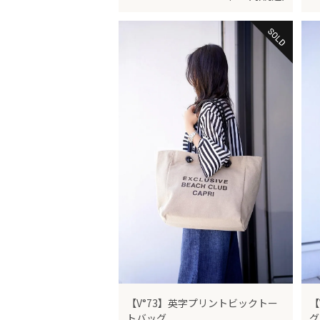
【V°73】英字プリントビックトー
【
トバッグ
グ