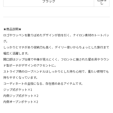
ブラック
し
★商品説明★
ロゴやワッペンを散りばめたデザインが目を引く、ナイロン素材のトートバッ
グ。
しっかりとマチがあり収納力も高く、デイリー使いからちょっとした旅行まで
幅広く活躍します。
開口部はジップ仕様で中身が見えにくく、フロントに施された留め具やラウン
ド型ポーチがデザインのアクセントに。
ストライプ柄のロープハンドルはしっかりとした持ち心地で、重たい荷物でも
持ちやすくなっています。
コーディネートの主役になる、存在感のあるアイテムです。
ジップ式ポケット×1
内側ジップ式ポケット×2
内側オープンポケット×2