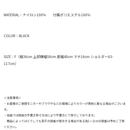
MATERIAL：ナイロン100％ 付属ポリエステル100％
COLOR：BLACK
SIZE：F（縦36cm 上部横幅58cm 底幅40cm マチ16cm ショルダー63-
117cm）
＜注意事項＞
・お客様のご使用モニターやブラウザなどの環境によりカラーが実物と異なる場合がございま
す。
・当店では独自の平置き採寸方法により平置きにて採寸しております。
商品によってはどうしても若干の誤差が発生する場合がある為1～2cmの誤差は予めご了承
ください。