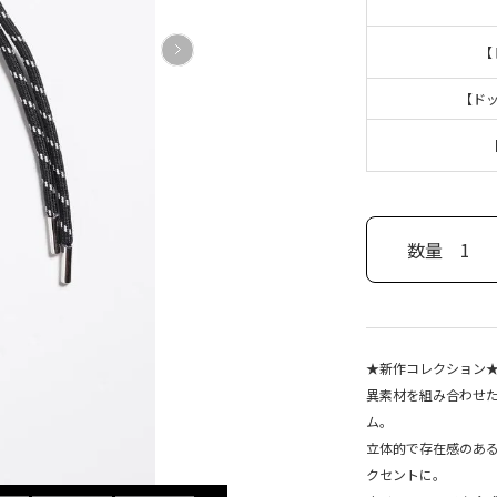
【
【ド
数量
1
★新作コレクション
異素材を組み合わせた
ム。
立体的で存在感のあ
クセントに。