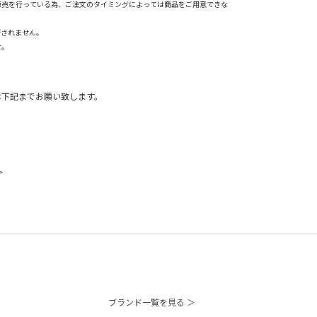
販売を行っている為、ご注文のタイミングによっては商品をご用意できな
がされません。
せ。
は下記までお願い致します。
＞
ブランド一覧を見る ＞