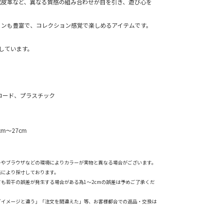
成皮革など、異なる質感の組み合わせが目を引き、遊び心を
ョンも豊富で、コレクション感覚で楽しめるアイテムです。
。
しています。
コード、プラスチック
m～27cm
ーやブラウザなどの環境によりカラーが実物と異なる場合がございます。
法により採寸しております。
も若干の誤差が発生する場合がある為1～2cmの誤差は予めご了承くだ
「イメージと違う」「注文を間違えた」等、お客様都合での返品・交換は