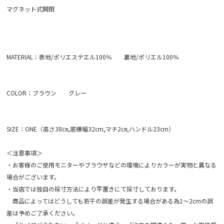
マグネット式開閉
MATERIAL：表地/ポリエステエル100％ 裏地/ポリエル100％
COLOR：ブラウン グレー
SIZE：ONE（高さ38㎝,底横幅32cm,マチ2㎝,ハンドル23cm）
＜注意事項＞
・お客様のご使用モニターやブラウザなどの環境によりカラーが実物と異なる
場合がございます。
・当店では独自の採寸方法により平置きにて採寸しております。
商品によってはどうしても若干の誤差が発生する場合がある為1～2cmの誤
差は予めご了承ください。