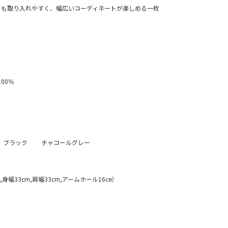
にも取り入れやすく、幅広いコーディネートが楽しめる一枚
100％
ト ブラック チャコールグレー
m,身幅33cm,肩幅33cm,アームホール16㎝）