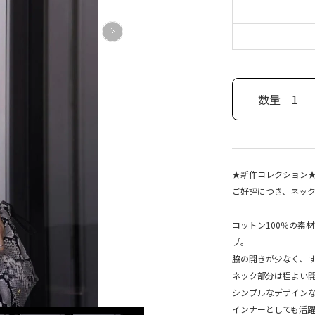
数量
1
★新作コレクション
ご好評につき、ネッ
コットン100％の素
プ。
脇の開きが少なく、
ネック部分は程よい
シンプルなデザイン
インナーとしても活