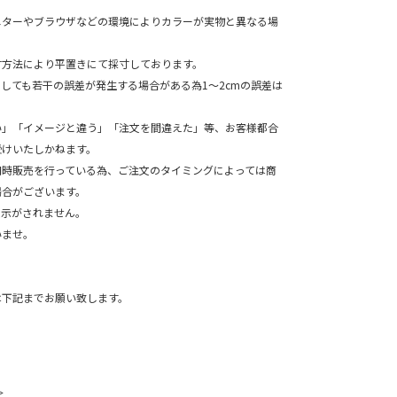
ニターやブラウザなどの環境によりカラーが実物と異なる場
寸方法により平置きにて採寸しております。
ても若干の誤差が発生する場合がある為1～2cmの誤差は
。
い」「イメージと違う」「注文を間違えた」等、お客様都合
受けいたしかねます。
同時販売を行っている為、ご注文のタイミングによっては商
場合がございます。
表示がされません。
ませ。
は下記までお願い致します。
＞