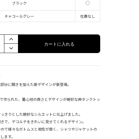
ブラック
チャコールグレー
在庫なし
カートに入れる
★
ク部分に開きを加えた新デザインが新登場。
材で作られた、着心地の良さとデザインが絶妙な神タンクトッ
すっきりとした絶妙なシルエットに仕上げました。
開きで、デコルテをきれいに見せてくれるデザイン。
なので様々なボトムスと相性が良く、シャツやジャケットの
躍します。