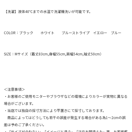
【洗濯】液体40℃までの水温で洗濯機洗いが可能です。
COLOR：ブラック ホワイト ブルーストライプ イエロー ブルー
SIZE：Mサイズ（着丈83cm,身幅55cm,肩幅54cm,袖丈50cm）
＜注意事項＞
・お客様のご使用モニターやブラウザなどの環境によりカラーが実物と異なる
場合がございます。
・当店では独自の採寸方法により平置きにて採寸しております。
商品によってはどうしても若干の誤差が発生する場合がある為1～2cmの誤
差は予めご了承ください。
・「サイズが合わない」「イメージと違う」「注文を間違えた」等、お客様都