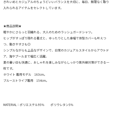
きれいめとカジュアルのちょうどいいバランスを大切に、毎日、無理なく取り
入れられるアイテムをセレクトしています。
★商品説明★
軽やかにさらっと羽織れる、大人のためのラッシュガードシャツ。
ヒップがすっぽり隠れる着丈と、ゆったりとした身幅で体型カバーも叶えつ
つ、動きやすさも◎
シンプルながらも上品なデザインで、日常のカジュアルスタイルからアウトド
ア、海やプールまで幅広く活躍。
夏の暑い日も快適に、おしゃれを楽しみながらしっかり紫外線対策ができる一
枚です。
ホワイト 着用モデル 163cm。
ブルーストライプ着用 154cm。
MATERIAL：ポリエステル95％ ポリウレタン5％