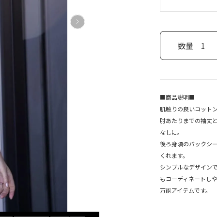
数量
1
■商品説明■
肌触りの良いコットン
肘あたりまでの袖丈
なしに。
後ろ身頃のバックシ
くれます。
シンプルなデザイン
もコーディネートし
万能アイテムです。