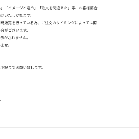
。
い」「イメージと違う」「注文を間違えた」等、お客様都合
受けいたしかねます。
同時販売を行っている為、ご注文のタイミングによっては商
場合がございます。
表示がされません。
ませ。
は下記までお願い致します。
＞