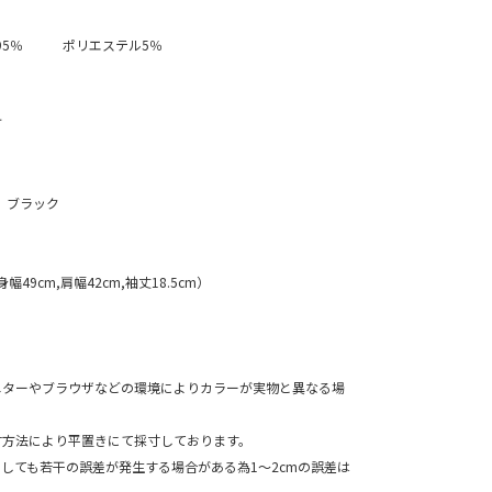
トン95％ ポリエステル5％
可
 ブラック
身幅49cm,肩幅42cm,袖丈18.5cm）
ニターやブラウザなどの環境によりカラーが実物と異なる場
寸方法により平置きにて採寸しております。
ても若干の誤差が発生する場合がある為1～2cmの誤差は