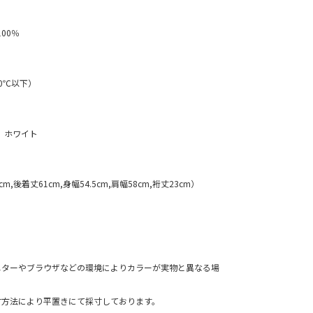
ン100％
0℃以下）
 ホワイト
cm,後着丈61cm,身幅54.5cm,肩幅58cm,裄丈23cm）
ニターやブラウザなどの環境によりカラーが実物と異なる場
寸方法により平置きにて採寸しております。