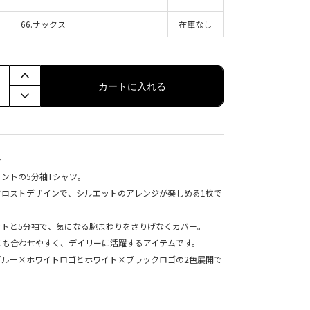
66.サックス
在庫なし
カートに入れる
★
ントの5分袖Tシャツ。
ドロストデザインで、シルエットのアレンジが楽しめる1枚で
ットと5分袖で、気になる腕まわりをさりげなくカバー。
にも合わせやすく、デイリーに活躍するアイテムです。
ブルー×ホワイトロゴとホワイト×ブラックロゴの2色展開で