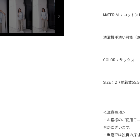
MATERIAL：コット
洗濯機手洗い可能（3
COLOR：サックス
SIZE：2（前着丈55.5
＜注意事項＞
・お客様のご使用モ
合がございます。
・当店では独自の採