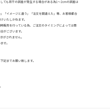
ても若干の誤差が発生する場合がある為1～2cmの誤差は
。
い」「イメージと違う」「注文を間違えた」等、お客様都合
受けいたしかねます。
同時販売を行っている為、ご注文のタイミングによっては商
場合がございます。
表示がされません。
ませ。
は下記までお願い致します。
＞