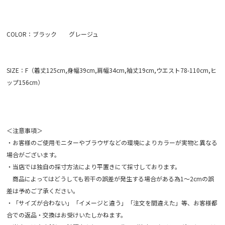
COLOR：ブラック グレージュ
SIZE：F（着丈125cm,身幅39cm,肩幅34cm,袖丈19cm,ウエスト78-110cm,ヒ
ップ156cm）
＜注意事項＞
・お客様のご使用モニターやブラウザなどの環境によりカラーが実物と異なる
場合がございます。
・当店では独自の採寸方法により平置きにて採寸しております。
商品によってはどうしても若干の誤差が発生する場合がある為1～2cmの誤
差は予めご了承ください。
・「サイズが合わない」「イメージと違う」「注文を間違えた」等、お客様都
合での返品・交換はお受けいたしかねます。