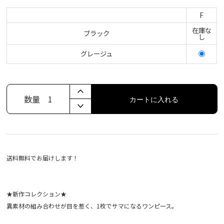
F
在庫な
ブラック
し
グレージュ
数量
1
カートに入れる
送料無料でお届けします！
★新作コレクション★
異素材の組み合わせが目を惹く、1枚でサマになるワンピース。