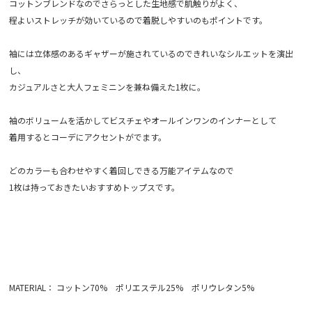
コットンブレンドなのでさらっとした生地感で肌触りがよく、
程よいストレッチが効いているので着脱しやすいのもポイントです。
袖には立体感のあるギャザーが施されているのできれいなシルエットを演出
し、
カジュアルさと大人フェミニンを兼ね備えた1枚に。
袖のボリュームを活かしてビスチェやオールインワンのインナーとして
着用するとコーデにアクセントがでます。
どのカラーも合わせやすく着回しできる万能アイテムなので
1枚は持っておきたいおすすめトップスです。
MATERIAL： コットン70% ポリエステル25% ポリウレタン5%