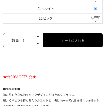
2
01.ホワイト
在庫な
16.ピンク
し
数量
1
カートに入れる
★☆30％OFF!!☆★
■商品説明■
袖に施した立体的なタックデザインが目を惹くブラウス。
程よくゆとりを持たせたシルエットと、裾に向かって丸みを描くフォルムが、
こなれた印象の着こなしを叶えます。