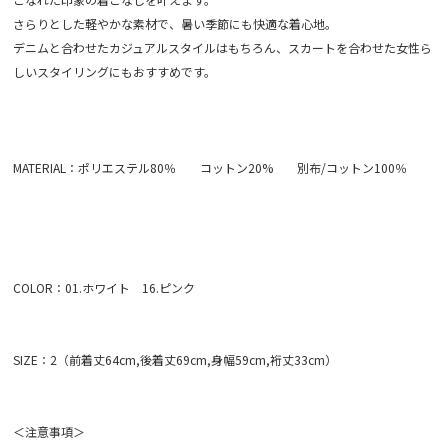
さらりとした軽やかな素材で、暑い季節にも快適な着心地。
デニムと合わせたカジュアルスタイルはもちろん、スカートを合わせた女性ら
しいスタイリングにもおすすめです。
MATERIAL：ポリエステル80％ コットン20% 別布/コットン100％
COLOR：01.ホワイト 16.ピンク
SIZE：2（前着丈64cm,後着丈69cm,身幅59cm,裄丈33cm）
＜注意事項＞