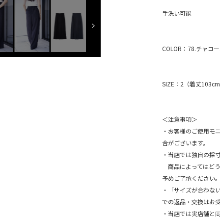
手洗い可能
COLOR：78.チャコ
SIZE：2（着丈103c
＜注意事項＞
・お客様のご使用モ
合がございます。
・当店では独自の採
商品によってはどうし
予めご了承ください
・「サイズが合わな
での返品・交換はお
・当店では実店舗と