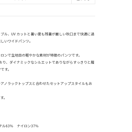
ブル、UV カットと暑い夏も残暑が厳しい秋口まで快適に過
嬉しいワイドパンツ。
イロンで生地目の軽やかな素材が特徴のパンツです。
ており、ダイナミックなシルエットでありながらすっきりと履
ツです。
チアノラックトップスと合わせたセットアップスタイルもお
す。
ステル63％ ナイロン37％