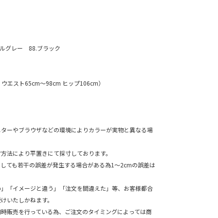
ールグレー 88.ブラック
m ウエスト65cm～98cm ヒップ106cm）
ニターやブラウザなどの環境によりカラーが実物と異なる場
寸方法により平置きにて採寸しております。
ても若干の誤差が発生する場合がある為1～2cmの誤差は
。
い」「イメージと違う」「注文を間違えた」等、お客様都合
受けいたしかねます。
同時販売を行っている為、ご注文のタイミングによっては商