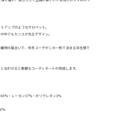
★
ットアップのようなサロペット。
ンの中でもセンスが光るデザイン。
な織物の風合いで、秋冬コーデがこの一枚で決まる存在感で
トと合わせると素敵なコーディネートが完成します。
60%・レーヨン37%・ポリウレタン3%
0%