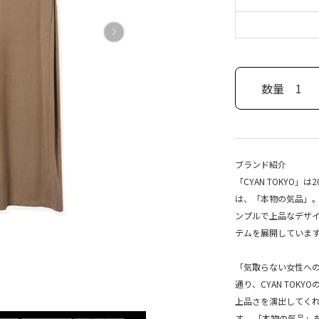
数量
1
ブランド紹介
「CYAN TOKYO
は、「本物の気品」。
ンプルで上品なデザ
テムを展開していま
「気取らない女性へ
通り、CYAN TO
上品さを演出してくれ
す。 「本物の気品」