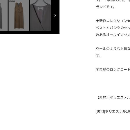
ランドです。
★新作コレクション
ベストとパンツのセ
数あるオールインワ
ウールのような上質
す。
同素材のロングコー
【素材】ポリエステル
[裏地]ポリエステル10