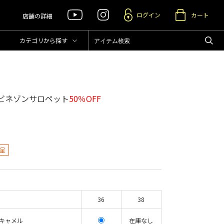
ログイン
カート
店舗の詳細
カテゴリ
から探す
ビネゾンサロペット
50％OFF
呈
36
38
キャメル
在庫なし