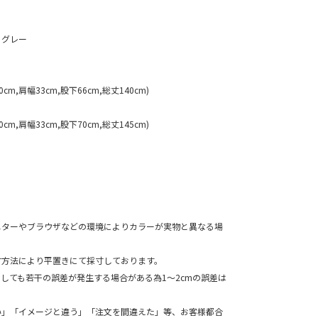
 グレー
cm,肩幅33cm,股下66cm,総丈140cm)
cm,肩幅33cm,股下70cm,総丈145cm)
ニターやブラウザなどの環境によりカラーが実物と異なる場
寸方法により平置きにて採寸しております。
ても若干の誤差が発生する場合がある為1～2cmの誤差は
。
い」「イメージと違う」「注文を間違えた」等、お客様都合