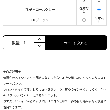
2
3
在庫な
78.チャコールグレー
し
在庫な
88.ブラック
し
数量
1
カートに入れる
★商品説明★
保湿性のあるシアバター配合のなめらかな生地を使用した、タック入りのスト
レートパンツ。
フロントタックで腰まわりに立体感をつくり、脚のラインを拾いにくく、全体
のバランスがきれいに見えるシルエット。
ウエストはサイドからバックに掛けてゴム仕様で、締め付け感が少なく快適に
着用できます。