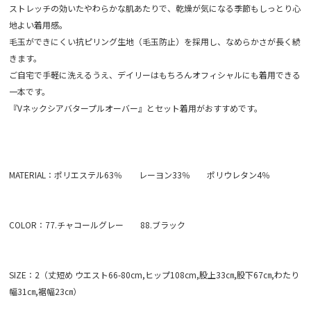
ストレッチの効いたやわらかな肌あたりで、乾燥が気になる季節もしっとり心
地よい着用感。
毛玉ができにくい抗ピリング生地（毛玉防止）を採用し、なめらかさが長く続
きます。
ご自宅で手軽に洗えるうえ、デイリーはもちろんオフィシャルにも着用できる
一本です。
『Vネックシアバタープルオーバー』とセット着用がおすすめです。
MATERIAL：ポリエステル63％ レーヨン33％ ポリウレタン4％
COLOR：77.チャコールグレー 88.ブラック
SIZE：2（丈短め ウエスト66-80cm,ヒップ108cm,股上33㎝,股下67㎝,わたり
幅31㎝,裾幅23㎝）