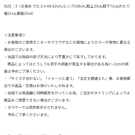
SIZE：3（丈長め ウエスト68-82cm,ヒップ108cm,股上33㎝,股下71㎝,わたり
幅31㎝,裾幅23㎝）
＜注意事項＞
・お客様のご使用モニターやブラウザなどの環境によりカラーが実物と異なる
場合がございます。
・当店では独自の採寸方法により平置きにて採寸しております。
商品によってはどうしても若干の誤差が発生する場合がある為1～2cmの誤
差は予めご了承ください。
・「サイズが合わない」「イメージと違う」「注文を間違えた」等、お客様都
合での返品・交換はお受けいたしかねます。
・当店では実店舗と同時販売を行っている為、ご注文のタイミングによっては
商品をご用意できない場合がございます。
・ガラケーでは完売表示がされません。
予めご了承くださいませ。